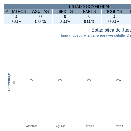
ESTADISTICA GLOBAL
ALBATROS
AGUILAS
BIRDIES
PARES
BOGEYS
D
0
0
0
0
0
0.00%
0.00%
0.00%
0.00%
0.00%
Estadistica de Jue
Haga click sobre la barra para ver detalle. Otr
Porcentaje
0%
0%
0%
0%
0
Albatros
Aguilas
Birdies
Pares