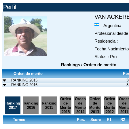
Perfil
VAN ACKERE 
Argentina
Profesional desde 
Residencia :
Fecha Nacimiento 
Status : Pro
Rankings / Orden de merito
Orden de merito
Pos
RANKING 2015
3
RANKING 2016
3
Orden
Orden
Orden
Orden
Orde
Ranking
Ranking
Ranking
de
de
de
de
de
2017
2016
2015
Mérito
Mérito
Merito
Merito
Merit
2015
2014
2013
2012
2011
Torneo
Pos.
Score
R1
R2