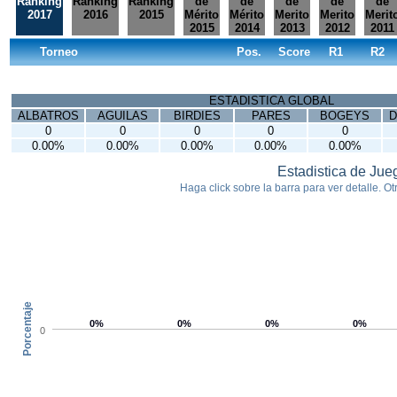
Ranking
Ranking
Ranking
de
de
de
de
de
2017
2016
2015
Mérito
Mérito
Merito
Merito
Merit
2015
2014
2013
2012
2011
Torneo
Pos.
Score
R1
R2
ESTADISTICA GLOBAL
ALBATROS
AGUILAS
BIRDIES
PARES
BOGEYS
D
0
0
0
0
0
0.00%
0.00%
0.00%
0.00%
0.00%
Estadistica de Jue
Haga click sobre la barra para ver detalle. Otr
Porcentaje
0%
0%
0%
0%
0