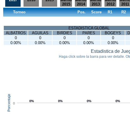
2015
2014
2013
2012
2011
Torneo
Pos.
Score
R1
R2
ESTADISTICA GLOBAL
ALBATROS
AGUILAS
BIRDIES
PARES
BOGEYS
D
0
0
0
0
0
0.00%
0.00%
0.00%
0.00%
0.00%
Estadistica de Jue
Haga click sobre la barra para ver detalle. Otr
Porcentaje
0%
0%
0%
0%
0