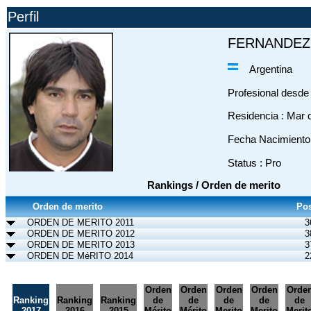
Perfil
FERNANDEZ 
Argentina
Profesional desde
Residencia : Mar d
Fecha Nacimiento 
Status : Pro
Rankings / Orden de merito
Orden de merito
Pos
ORDEN DE MERITO 2011
3
ORDEN DE MERITO 2012
3
ORDEN DE MERITO 2013
3
ORDEN DE MéRITO 2014
2
Orden
Orden
Orden
Orden
Orde
Ranking
Ranking
Ranking
de
de
de
de
de
2017
2016
2015
Mérito
Mérito
Merito
Merito
Merit