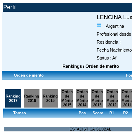
Perfil
LENCINA Lui
Argentina
Profesional desde 
Residencia :
Fecha Nacimiento 
Status : Af
Rankings / Orden de merito
Orden de merito
Pos
Orden
Orden
Orden
Orden
Orde
Ranking
Ranking
Ranking
de
de
de
de
de
2017
2016
2015
Mérito
Mérito
Merito
Merito
Merit
2015
2014
2013
2012
2011
Torneo
Pos.
Score
R1
R2
ESTADISTICA GLOBAL