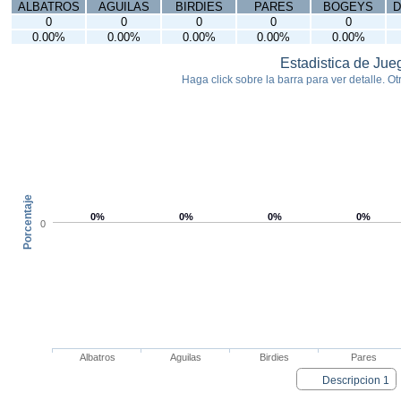
ALBATROS
AGUILAS
BIRDIES
PARES
BOGEYS
D
0
0
0
0
0
0.00%
0.00%
0.00%
0.00%
0.00%
Estadistica de Jue
Haga click sobre la barra para ver detalle. Otr
Porcentaje
0%
0%
0%
0%
0
Albatros
Aguilas
Birdies
Pares
Descripcion 1