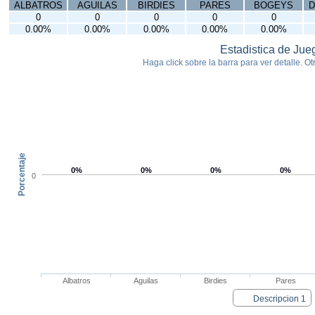
ALBATROS
AGUILAS
BIRDIES
PARES
BOGEYS
D
0
0
0
0
0
0.00%
0.00%
0.00%
0.00%
0.00%
Estadistica de Jue
Haga click sobre la barra para ver detalle. Otr
Porcentaje
0%
0%
0%
0%
0
Albatros
Aguilas
Birdies
Pares
Descripcion 1