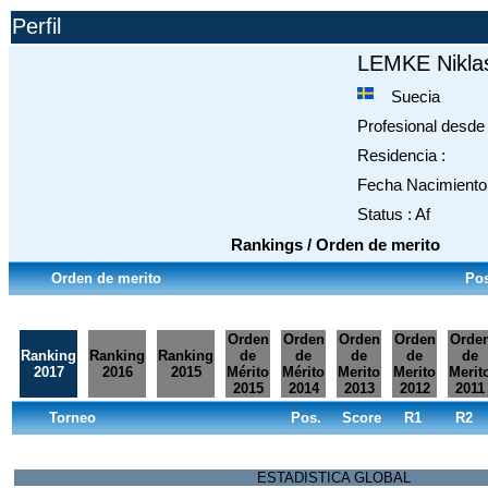
Perfil
LEMKE Nikla
Suecia
Profesional desde 
Residencia :
Fecha Nacimiento 
Status : Af
Rankings / Orden de merito
Orden de merito
Pos
Orden
Orden
Orden
Orden
Orde
Ranking
Ranking
Ranking
de
de
de
de
de
2017
2016
2015
Mérito
Mérito
Merito
Merito
Merit
2015
2014
2013
2012
2011
Torneo
Pos.
Score
R1
R2
ESTADISTICA GLOBAL